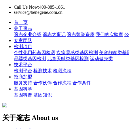
Call Us Now:400-885-1861
service@benegene.com.cn
首 页
关于邃志
邃志企业介绍
邃志大事记
邃志荣誉资质
我们的实验室
公
专家团队
检测项目
个性化用药基因检测
疾病易感类基因检测
美容靓颜类基
母婴类基因检测
儿童天赋类基因检测
运动健身类
技术平台
检测平台
检测技术
检测流程
招商加盟
服务支持
合作伙伴
合作流程
合作条件
基因科学
基因科普
基因知识
关于邃志
About us