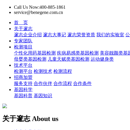
Call Us Now:400-885-1861
service@benegene.com.cn
首 页
关于邃志
邃志企业介绍
邃志大事记
邃志荣誉资质
我们的实验室
公
专家团队
检测项目
个性化用药基因检测
疾病易感类基因检测
美容靓颜类基
母婴类基因检测
儿童天赋类基因检测
运动健身类
技术平台
检测平台
检测技术
检测流程
招商加盟
服务支持
合作伙伴
合作流程
合作条件
基因科学
基因科普
基因知识
关于邃志
About us