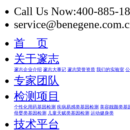
Call Us Now:400-885-1
service@benegene.com.c
首 页
关于邃志
邃志企业介绍
邃志大事记
邃志荣誉资质
我们的实验室
公
专家团队
检测项目
个性化用药基因检测
疾病易感类基因检测
美容靓颜类基
母婴类基因检测
儿童天赋类基因检测
运动健身类
技术平台