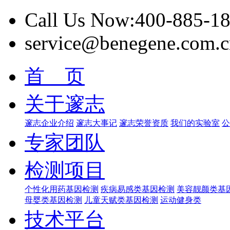
Call Us Now:400-885-1
service@benegene.com.c
首 页
关于邃志
邃志企业介绍
邃志大事记
邃志荣誉资质
我们的实验室
公
专家团队
检测项目
个性化用药基因检测
疾病易感类基因检测
美容靓颜类基
母婴类基因检测
儿童天赋类基因检测
运动健身类
技术平台