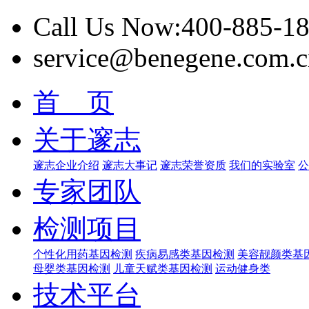
Call Us Now:400-885-1
service@benegene.com.c
首 页
关于邃志
邃志企业介绍
邃志大事记
邃志荣誉资质
我们的实验室
公
专家团队
检测项目
个性化用药基因检测
疾病易感类基因检测
美容靓颜类基
母婴类基因检测
儿童天赋类基因检测
运动健身类
技术平台