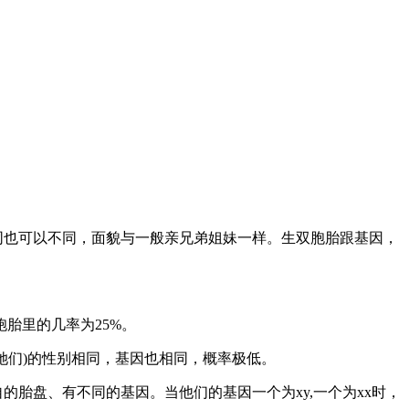
同也可以不同，面貌与一般亲兄弟姐妹一样。生双胞胎跟基因，
胞胎里的几率为
25%
。
她们
)
的性别相同，基因也相同，概率极低。
自的胎盘、有不同的基因。当他们的基因一个为
xy,
一个为
xx
时，