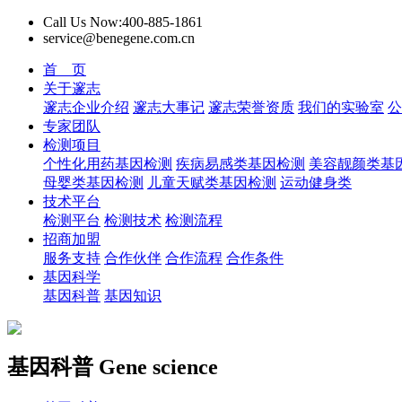
Call Us Now:400-885-1861
service@benegene.com.cn
首 页
关于邃志
邃志企业介绍
邃志大事记
邃志荣誉资质
我们的实验室
公
专家团队
检测项目
个性化用药基因检测
疾病易感类基因检测
美容靓颜类基
母婴类基因检测
儿童天赋类基因检测
运动健身类
技术平台
检测平台
检测技术
检测流程
招商加盟
服务支持
合作伙伴
合作流程
合作条件
基因科学
基因科普
基因知识
基因科普
Gene science