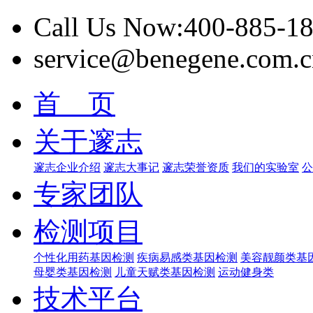
Call Us Now:400-885-1
service@benegene.com.c
首 页
关于邃志
邃志企业介绍
邃志大事记
邃志荣誉资质
我们的实验室
公
专家团队
检测项目
个性化用药基因检测
疾病易感类基因检测
美容靓颜类基
母婴类基因检测
儿童天赋类基因检测
运动健身类
技术平台