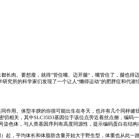
水都长肉。要想瘦，就得
”
管住嘴、迈开腿
“
，嘴管住了，腿也得
学研究所的科学家们发现了一个让人
“
懒得运动
”
的肥胖症和代谢
共同作用。体型丰腴的你很可能出生在冬天，也许有几个同样健
密切相关，其中
SLC35D3
基因位于该位点旁近着丝点侧，编码一
号染色体，与人类基因序列有高度同源性，提示编码蛋白在结构
期）起，平均体长和体脂肪含量开始大于野生型，体重也从此一