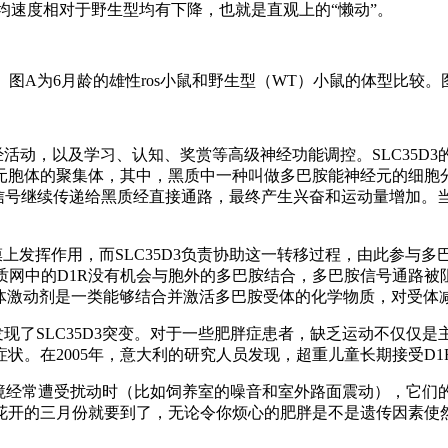
均速度相对于野生型均有下降，也就是直观上的
“
懒动
”
。
图
A
为
6
月龄的雄性
ros
小鼠和野生型（
WT
）小鼠的体型比较。
经活动，以及学习、认知、奖赏等高级神经功能调控。
SLC35D3
元胞体的聚集体，其中，黑质中一种叫做多巴胺能神经元的细胞
信号继续传递给黑质经直接通路，最终产生兴奋和运动量增加。
膜上发挥作用，而
SLC35D3
负责协助这一转移过程，由此参与多
质网中的
D1R
没有机会与胞外的多巴胺结合，多巴胺信号通路被
体激动剂是一类能够结合并激活多巴胺受体的化学物质，对受体
发现了
SLC35D3
突变。对于一些肥胖症患者，缺乏运动不仅仅是
症状。在
2005
年，意大利的研究人员发现，超重儿童长期接受
D1
境经常遭受扰动时（比如饲养室的噪音和室外路面震动），它们
花开的三月份就要到了，无论令你烦心的肥胖是不是遗传因素使