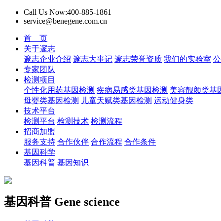
Call Us Now:400-885-1861
service@benegene.com.cn
首 页
关于邃志
邃志企业介绍
邃志大事记
邃志荣誉资质
我们的实验室
公
专家团队
检测项目
个性化用药基因检测
疾病易感类基因检测
美容靓颜类基
母婴类基因检测
儿童天赋类基因检测
运动健身类
技术平台
检测平台
检测技术
检测流程
招商加盟
服务支持
合作伙伴
合作流程
合作条件
基因科学
基因科普
基因知识
基因科普
Gene science