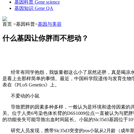
基因科普
Gene science
基因知识
Gene QA
首页 >基因科普>
基因与美容
什么基因让你胖而不想动？
经常有同学抱怨，我饭量都这么小了居然还胖，真是喝凉
是看上去那样简单的事情。最近，中国科学院遗传与发育生物
表在《
PLoS Genetics
》上。
不爱动的小鼠
导致肥胖的因素多种多样，一般认为是环境和遗传因素的
关。位于人类
6
号染色体长臂的
D6S1009
位点一直被认为与肥胖
的功能丧失可能导致出血时间延长。小鼠的
Slc35d3
基因位于
10
研究人员发现，携带
Slc35d3
突变的
ros
小鼠从
2
月龄（成年