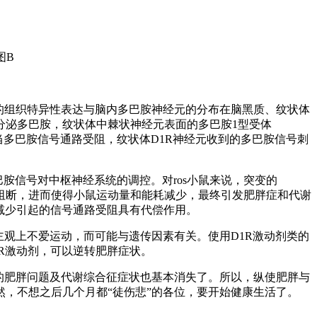
图
B
的组织特异性表达与脑内多巴胺神经元的分布在脑黑质、纹状体
分泌多巴胺，纹状体中棘状神经元表面的多巴胺
1
型受体
当多巴胺信号通路受阻，纹状体
D1R
神经元收到的多巴胺信号刺
巴胺信号对中枢神经系统的调控。对
ros
小鼠来说，突变的
阻断，进而使得小鼠运动量和能耗减少，最终引发肥胖症和代谢
减少引起的信号通路受阻具有代偿作用。
主观上不爱运动，而可能与遗传因素有关。使用
D1R
激动剂类的
R
激动剂，可以逆转肥胖症状。
的肥胖问题及代谢综合征症状也基本消失了。所以，纵使肥胖与
然，不想之后几个月都
“
徒伤悲
”
的各位，要开始健康生活了。