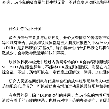
表明，
ros
小鼠的摄食量与野生型无异，不过自发运动距离和平
什么让你“迈不开腿”
多巴胺信号主要参与运动控制、开心兴奋情绪的传递等神
等区域有重合。黑质和纹状体都是被大脑皮层覆盖的中枢神经
（
D1R
）是多巴胺的
“
好基友
”
，能在特异性结合多巴胺之后将
激减少，会导致导致运动和认知障碍。
纹状体棘状神经元中经过内质网修饰的
D1R
会转移到细胞
SLC35D3
功能发生异常，不能将
D1R
运送到细胞膜。滞留在内
综合征。不过，药物可以在一定程度上缓解这一障碍。
D1R
受
研究人员还在两例患有代谢综合征的成年腹型肥胖病人中
药物配合心理辅导，可以帮助患者增加运动量以缓解肥胖相关
有意思的是，除了
D1R
激动剂的使用，当
ros
小鼠的饲养环
遗传有着千丝万缕的联系，也总有对症下药的办法治疗。春暖