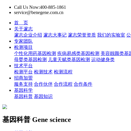
Call Us Now:400-885-1861
service@benegene.com.cn
首 页
关于邃志
邃志企业介绍
邃志大事记
邃志荣誉资质
我们的实验室
公
专家团队
检测项目
个性化用药基因检测
疾病易感类基因检测
美容靓颜类基
母婴类基因检测
儿童天赋类基因检测
运动健身类
技术平台
检测平台
检测技术
检测流程
招商加盟
服务支持
合作伙伴
合作流程
合作条件
基因科学
基因科普
基因知识
基因科普
Gene science