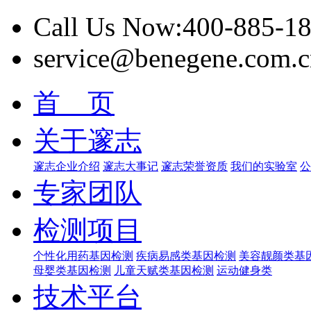
Call Us Now:400-885-1
service@benegene.com.c
首 页
关于邃志
邃志企业介绍
邃志大事记
邃志荣誉资质
我们的实验室
公
专家团队
检测项目
个性化用药基因检测
疾病易感类基因检测
美容靓颜类基
母婴类基因检测
儿童天赋类基因检测
运动健身类
技术平台